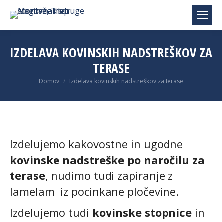
IZDELAVA KOVINSKIH NADSTREŠKOV ZA
TERASE
You are here:
Domov
Izdelava kovinskih nadstreškov za terase
Izdelujemo kakovostne in ugodne
kovinske nadstreške po naročilu za
terase
, nudimo tudi zapiranje z
lamelami iz pocinkane pločevine.
Izdelujemo tudi
kovinske stopnice
in